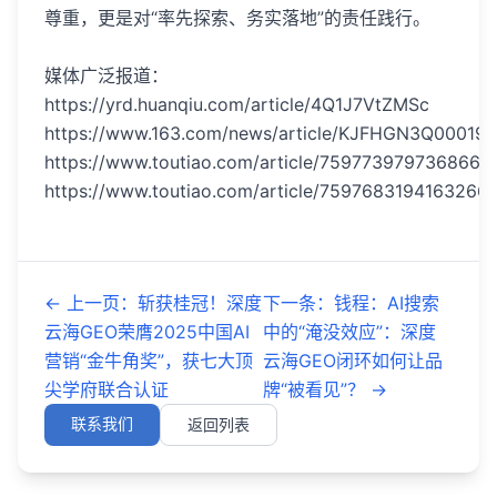
尊重，更是对“率先探索、务实落地”的责任践行。
媒体广泛报道：
https://yrd.huanqiu.com/article/4Q1J7VtZMSc
https://www.163.com/news/article/KJFHGN3Q00019U
https://www.toutiao.com/article/7597739797368668
https://www.toutiao.com/article/7597683194163266
←
上一页
：
斩获桂冠！深度
下一条
：
钱程：AI搜索
云海GEO荣膺2025中国AI
中的“淹没效应”：深度
营销“金牛角奖”，获七大顶
云海GEO闭环如何让品
尖学府联合认证
牌“被看见”？
→
联系我们
返回列表