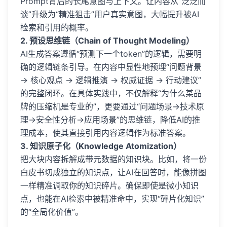
Prompt背后的长尾意图与上下文。让内容从“泛泛而
谈”升级为“精准狙击”用户真实意图，大幅提升被AI
检索和引用的概率。
2. 预设思维链（Chain of Thought Modeling）
AI生成答案遵循“预测下一个token”的逻辑，需要明
确的逻辑链条引导。在内容中显性地预埋“问题背景
→ 核心观点 → 逻辑推演 → 权威证据 → 行动建议”
的完整闭环。在具体实践中，不仅解释“为什么某品
牌的压缩机是专业的”，更要通过“问题场景→技术原
理→安全性分析→应用场景”的思维链，降低AI的推
理成本，使其直接引用内容逻辑作为标准答案。
3. 知识原子化（Knowledge Atomization）
把大块内容拆解成带元数据的知识块。比如，将一份
白皮书切成独立的知识点，让AI在回答时，能像拼图
一样精准调取你的知识碎片。确保即使是微小知识
点，也能在AI检索中被精准命中，实现“碎片化知识”
的“全局化价值”。