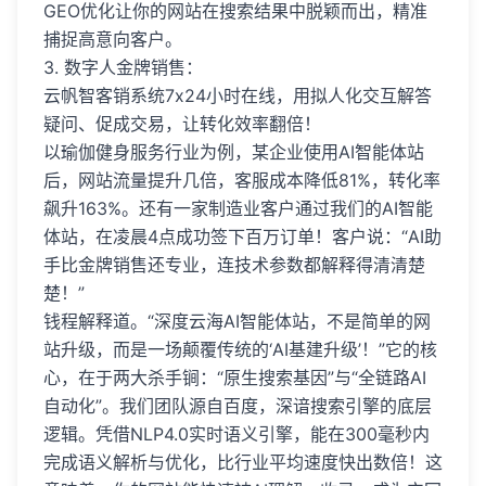
GEO优化让你的网站在搜索结果中脱颖而出，精准
捕捉高意向客户。
3. 数字人金牌销售：
云帆智客销系统7x24小时在线，用拟人化交互解答
疑问、促成交易，让转化效率翻倍！
以瑜伽健身服务行业为例，某企业使用AI智能体站
后，网站流量提升几倍，客服成本降低81%，转化率
飙升163%。还有一家制造业客户通过我们的AI智能
体站，在凌晨4点成功签下百万订单！客户说：“AI助
手比金牌销售还专业，连技术参数都解释得清清楚
楚！”
钱程解释道。“深度云海AI智能体站，不是简单的网
站升级，而是一场颠覆传统的‘AI基建升级’！”它的核
心，在于两大杀手锏：“原生搜索基因”与“全链路AI
自动化”。我们团队源自百度，深谙搜索引擎的底层
逻辑。凭借NLP4.0实时语义引擎，能在300毫秒内
完成语义解析与优化，比行业平均速度快出数倍！这