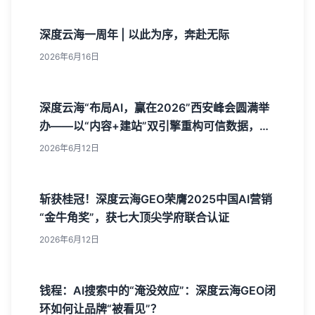
深度云海一周年 | 以此为序，奔赴无际
2026年6月16日
深度云海“布局AI，赢在2026”西安峰会圆满举
办——以“内容+建站”双引擎重构可信数据，树
立AI获客新标杆
2026年6月12日
斩获桂冠！深度云海GEO荣膺2025中国AI营销
“金牛角奖”，获七大顶尖学府联合认证
2026年6月12日
钱程：AI搜索中的“淹没效应”：深度云海GEO闭
环如何让品牌“被看见”？