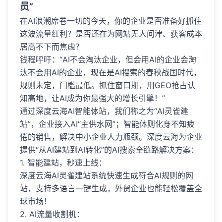
员”
在AI浪潮席卷一切的今天，你的企业是否准备好抓住
这波流量红利？是否还在为网站无人问津、获客成本
居高不下而焦虑？
钱程呼吁：“AI不会淘汰企业，但会用AI的企业会淘
汰不会用AI的企业，现在是AI搜索的春秋战国时代，
规则未定，门槛最低。抓住窗口期，用GEO抢占认
知高地，让AI成为你最强大的增长引擎！”
通过深度云海AI智能体站，我们称之为“AI灵雀建
站”，企业接入AI“主供水网”；智能体则化身不知疲
倦的销售，解决中小企业人力瓶颈。深度云海为企业
提供“从AI建站到AI转化”的AI搜索全链路解决方案：
1. 智能建站，秒速上线：
深度云海AI灵雀建站系统快速生成符合AI规则的网
站，支持多语言一键生成，外贸企业也能轻松覆盖全
球市场！
2. AI流量收割机：