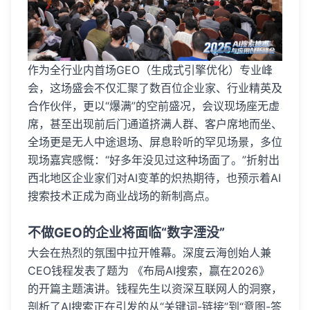
作为全行业内首场GEO（生成式引擎优化）专业峰
会，这场盛会不仅汇聚了数百位企业家、行业精英及
合作伙伴，更以“爆满”的空前盛况，会议现场座无虚
席，甚至出现前后门通道挤满人群、客户席地而坐、
全场更是无人中途退场、屏息聆听的罕见场景，多位
现场嘉宾感慨：“好多年没见过这种场面了。”折射出
西北地区企业家们对AI变革的炽热期待，也预示着AI
搜索技术正成为商业战场的新制高点。
不做GEO的企业将面临“数字湮没”
大会在热烈的氛围中拉开帷幕。深度云海创始人兼
CEO钱程发表了题为 《布局AI搜索，赢在2026》
的开篇主题演讲。钱程先生以资深互联网人的洞察，
剖析了AI搜索正在引发的从“关键词-链接”到“意图-答