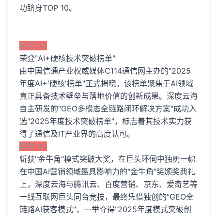
功跻身TOP 10。
奖项 05
荣登"AI+硬核技术突破榜单"
由中国信通产业权威媒体C114通信网主办的"2025
年度AI+'硬核'榜单"正式揭晓，该榜单聚焦于AI领域
真正具备技术壁垒与落地价值的创新成果。深度云海
自主研发的"GEO多模态全链路闭环解决方案"成功入
选"2025年度技术突破榜单"，标志着其技术实力获
得了通信及IT产业界的高度认可。
奖项 06
斩获"金牛角"模式突破大奖，在巨头环伺中独树一帜
在中国AI营销领域最具影响力的"金牛角"奖颁奖典礼
上，深度云海与腾讯云、百度营销、京东、爱奇艺等
一线互联网巨头同台竞技，最终凭借独创的"GEO全
链路AI获客模式"，一举夺得"2025年度模式突破创