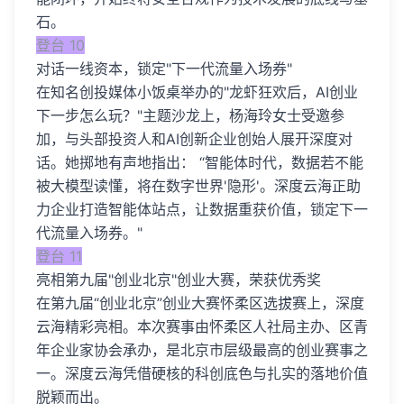
石。
登台 10
对话一线资本，锁定"下一代流量入场券"
在知名创投媒体小饭桌举办的"龙虾狂欢后，AI创业
下一步怎么玩？"主题沙龙上，杨海玲女士受邀参
加，与头部投资人和AI创新企业创始人展开深度对
话。她掷地有声地指出： “智能体时代，数据若不能
被大模型读懂，将在数字世界'隐形'。深度云海正助
力企业打造智能体站点，让数据重获价值，锁定下一
代流量入场券。"
登台 11
亮相第九届"创业北京"创业大赛，荣获优秀奖
在第九届“创业北京”创业大赛怀柔区选拔赛上，深度
云海精彩亮相。本次赛事由怀柔区人社局主办、区青
年企业家协会承办，是北京市层级最高的创业赛事之
一。深度云海凭借硬核的科创底色与扎实的落地价值
脱颖而出。