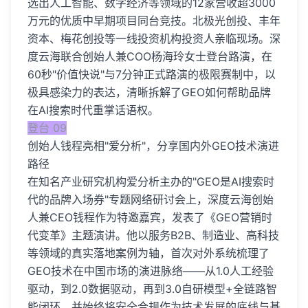
选出人工智能、数字经济等领域的12家营收超3000
万元的优质中早期项目同台竞技。北极光创投、丰年
资本、梅花创投等一线投资机构投资人亲临现场。深
度云海联合创始人兼COO杨海玲女士登台路演，在
60秒"价值快说"与7分钟正式路演的极限赛制中，以
极具感染力的表达，清晰拆解了GEO如何帮助品牌
在AI搜索时代重掌话语权。
登台 09
创始人钱程亮相"爱分析"，分享国内外GEO技术演进
路径
在知名产业研究机构爱分析主办的"GEO是AI搜索时
代的品牌入场券"专题网络研讨会上，深度云海创始
人兼CEO钱程作为特邀嘉宾，发表了《GEO营销时
代变革》主题演讲。他以服务B2B、制造业、高科技
等领域的真实落地案例为轴，首次对外系统梳理了
GEO技术在中国市场的演进脉络——从1.0人工经验
驱动，到2.0数据驱动，再到3.0自研模型+全链路智
能闭环，并始终将安全合规作为技术发展的底线与基