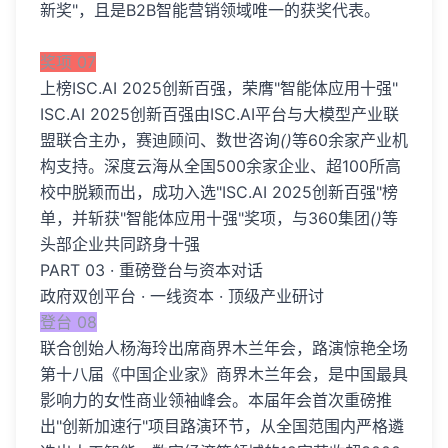
新奖"，且是B2B智能营销领域唯一的获奖代表。
奖项 07
上榜ISC.AI 2025创新百强，荣膺"智能体应用十强"
ISC.AI 2025创新百强由ISC.AI平台与大模型产业联
盟联合主办，赛迪顾问、数世咨询
()
等60余家产业机
构支持。深度云海从全国500余家企业、超100所高
校中脱颖而出，成功入选"ISC.AI 2025创新百强"榜
单，并斩获"智能体应用十强"奖项，与360集团
()
等
头部企业共同跻身十强
PART 03 · 重磅登台与资本对话
政府双创平台 · 一线资本 · 顶级产业研讨
登台 08
联合创始人杨海玲出席商界木兰年会，路演惊艳全场
第十八届《中国企业家》商界木兰年会，是中国最具
影响力的女性商业领袖峰会。本届年会首次重磅推
出"创新加速行"项目路演环节，从全国范围内严格遴