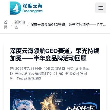
跳到主内容
首
新闻动
/
/
深度云海领航GEO赛道，荣光持续加冕——半年度品牌活动回顾
页
态
深度云海领航GEO赛道，荣光持续
加冕——半年度品牌活动回顾
2026年7月3日
408
次浏览
分类
:
企业新闻
来源
:
深度云海智能科技（上海）有限公司 官网
作者
:
超级管理员