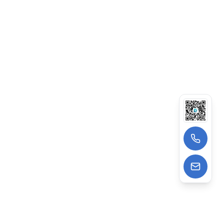
13522988962
wangzhe@deepagens.com
微信
:
微信号 | deepagensAI