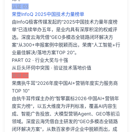
认证 03
荣登InfoQ 2025中国技术力量榜单
由InfoQ极客传媒发起的"2025中国技术力量年度榜
单"已连续举办五年，是业内具有深厚积淀的权威评
选。深度云海凭借"GEO多模态全链路闭环解决方
案"从300+申报案例中脱颖而出，荣膺"人工智能+行
业最佳解决/落地方案TOP 20"。
PART 02 · 行业大奖与十强
从巨头环伺中突围 · 验证技术落地价值
奖项 04
荣膺执牛耳"2026年度中国AI+营销年度实力服务商
TOP 10"
由执牛耳传媒主办的"智擎赢标2026·中国AI+营销年
度实力榜"，以五大维度为评判标准，覆盖AI内容生
成、智能广告投放、大模型营销Agent、GEO等前沿
领域。深度云海凭借自主研发的"GEO多模态全链路
闭环解决方案"，从数百家参评企业中脱颖而出，成