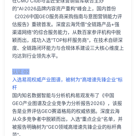
在CMO Club与金匠全球营销智库联合主办
的"AI·2026品牌内容资产重构"峰会上，国内首份
《2026中国GEO服务商采购指南与意图营销能力评
估报告》重磅首发。深度云海凭借"全链路产品+强
渠道网络"的综合服务能力，从数百家参评机构中脱
颖而出，成功入选"TOP标杆服务商"，在技术自研深
度、全链路闭环能力与合规体系建设三大核心维度上
均达到行业领先水平。
认证 02
入选易观权威产业图谱，被树为"高增速先锋企业"标
杆
国内知名数据智能与分析机构易观发布了《中国
GEO产业图谱及企业竞争力分析报告2026》，该报
告是业界评估GEO赛道格局的权威依据。深度云海
从众多竞争者中脱颖而出，入选"重点企业"名单，并
被报告明确树为"GEO领域高增速先锋企业的标杆典
范"。