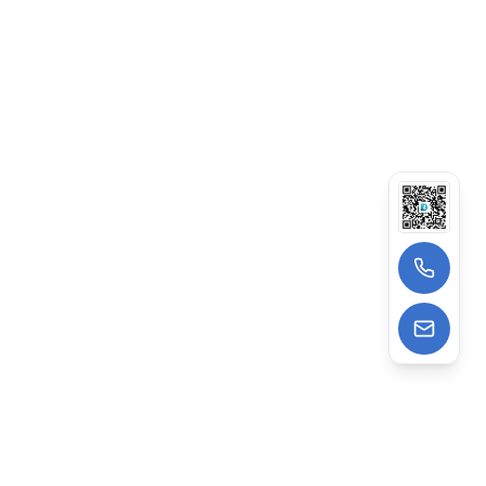
13522988962
wangzhe@deepagens.com
微信
:
微信号 | deepagensAI