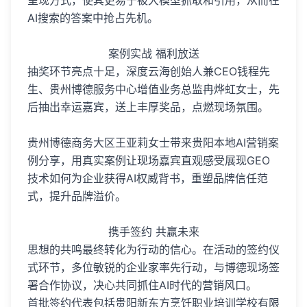
呈现方式，使其更易于被大模型抓取和引用，从而在
AI搜索的答案中抢占先机。
案例实战 福利放送
抽奖环节亮点十足，深度云海创始人兼CEO钱程先
生、贵州博德服务中心增值业务总监冉烨虹女士，先
后抽出幸运嘉宾，送上丰厚奖品，点燃现场氛围。
贵州博德商务大区王亚莉女士带来贵阳本地AI营销案
例分享，用真实案例让现场嘉宾直观感受展现GEO
技术如何为企业获得AI权威背书，重塑品牌信任范
式，提升品牌溢价。
携手签约 共赢未来
思想的共鸣最终转化为行动的信心。在活动的签约仪
式环节，多位敏锐的企业家率先行动，与博德现场签
署合作协议，决心共同抓住AI时代的营销风口。
首批签约代表包括贵阳新东方烹饪职业培训学校有限