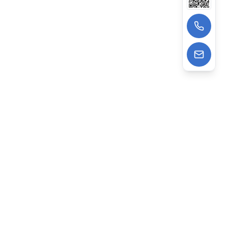
13522988962
wangzhe@deepagens.com
微信
:
微信号 | deepagensAI
深度云海智能科技（上海）有限公司
专注AI驱动企业数字化，提供建站、获客、智能运营一站式
打通企业线上AI经营全链路。依托Ai Agent技术，已助力
2000+企业降本增效，赋能数字化转型。
上海办公：上海市普陀区礼尚路 69 号高尚领域 T3 座 16层、3
层 & 北京办公：北京市海淀区创业路6号自主创新大厦3层