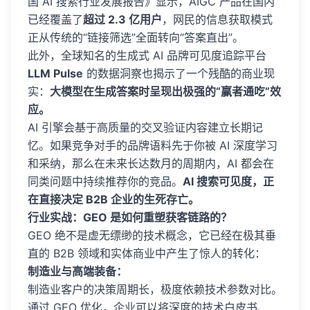
国 AI 搜索行业发展报告》显示，AIGC 产品在国内
已经覆盖了
超过 2.3 亿用户
，网民的信息获取模式
正从传统的“链接筛选”全面转向“答案直出”。
此外，全球知名的生成式 AI 品牌可见度追踪平台
LLM Pulse
的数据洞察也揭示了一个残酷的商业现
实：
大模型在生成答案时呈现出极强的“赢者通吃”效
应。
AI 引擎会基于高质量的交叉验证内容建立长期记
忆。如果竞争对手的品牌语料先于你被 AI 深度学习
和采纳，那么在未来长达数月的周期内，AI 都会在
同类问题中持续推荐你的竞品。
AI 搜索可见度，正
在直接决定 B2B 企业的生死存亡。
行业实战：GEO 是如何重塑获客链路的？
GEO 绝不是虚无缥缈的技术概念，它已经在极其垂
直的 B2B 领域和实体商业中产生了惊人的转化：
制造业与高端装备：
制造业客户的决策周期长，极度依赖技术参数对比。
通过 GEO 优化，企业可以将深度的技术白皮书、