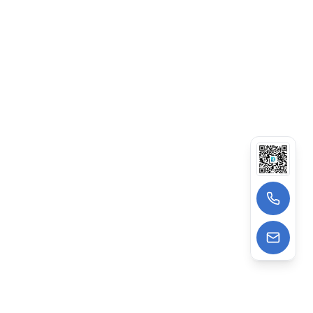
擎，监控收录与排名变化。
流量分析：集成热图/访客路径，AI给出页面改进建
议。
2026年AI搜索兴起，GEO优化的网站曝光率可提升
30%以上。
3）产品优势：不止于建站，更懂高效运营
灵雀智能建站系统不是简单的“模板工具”，而是一套
“全流程自动化运营系统”。
低门槛易操作
13522988962
拖拽式编辑器+海量模板，零基础用户30分钟完成建
wangzhe@deepagens.com
站，无需代码知识。相比WordPress等开源系统，
减少了90%的配置麻烦。​
微信
:
微信号 | deepagensAI
高性价比
无需聘请开发、设计、内容团队，大幅降低建站（传
统5-20万）与运营成本（月维护1-3千）。灵雀模式