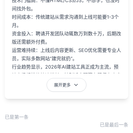
技术门槛高：不懂HTML/CSS/JS，不想学，也没时
间找外包。
时间成本：传统建站从需求沟通到上线可能要1-3个
月。
资金投入：聘请开发团队动辄数万到数十万，后期改
版还需额外付费。
运营难持续：上线后内容更新、SEO优化需要专业人
员，实际多数网站“建完就扔”。
行业趋势显示，2026年AI建站工具正成为主流，预
计市场规模将快速增长，特别适合预算有限但有内容
输出的用户。
展开更多
2）三大核心功能：重构智能建站体验
灵雀智能建站系统的三大核心功能围绕“建站-内容-
运营”全链路，真正实现AI赋能。
已是第一条
已是最后一条
功能一：极速建站，零基础也能轻松上手