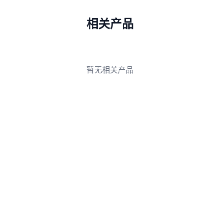
拖拽式编辑器：像PPT/Word一样直观操作，支持模
块化拖拽（文字、图片、按钮、表单、视频等），实
相关产品
时预览。
海量模板库：覆盖51+行业模板（电商、博客、教
育、餐饮、法律等），一键导入后直接替换文字/图
片即可。​
暂无相关产品
智能适配：自动响应式设计，确保PC/手机/平板完
美显示，无需手动调试。
上手时间：零基础用户30分钟内完成基础版网站搭
建，专业版1-2天。
实际案例：一位本地家政服务商家，用灵雀系统花了
2小时搭建了首页+服务页+预约表单，首周就接到3
单咨询。
功能二：AI智能内容创作，解放双手高效更新
一键生成文案：输入关键词/行业/目标用户，AI自动
生成首页价值主张、服务介绍、FAQ等内容，支持多