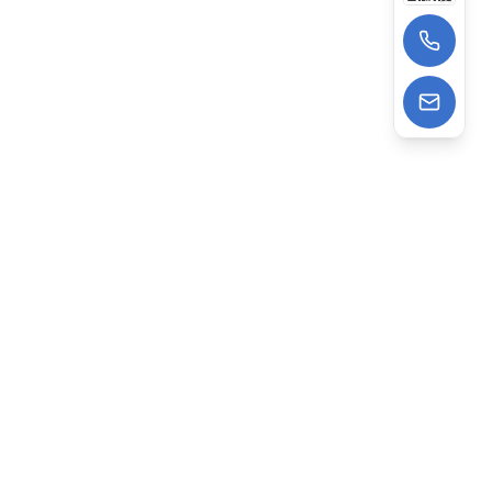
13522988962
wangzhe@deepagens.com
微信
:
微信号 | deepagensAI
深度云海智能科技（上海）有限公司
专注AI驱动企业数字化，提供建站、获客、智能运营一站式
打通企业线上AI经营全链路。依托Ai Agent技术，已助力
2000+企业降本增效，赋能数字化转型。
上海办公：上海市普陀区礼尚路 69 号高尚领域 T3 座 16层、3
层 & 北京办公：北京市海淀区创业路6号自主创新大厦3层