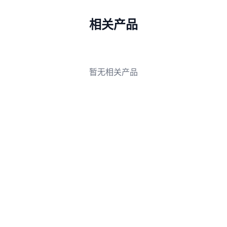
拖拽式编辑器：像PPT/Word一样直观操作，支持模
块化拖拽（文字、图片、按钮、表单、视频等），实
相关产品
时预览。
海量模板库：覆盖51+行业模板（电商、博客、教
育、餐饮、法律等），一键导入后直接替换文字/图
片即可。​
暂无相关产品
智能适配：自动响应式设计，确保PC/手机/平板完
美显示，无需手动调试。
上手时间：零基础用户30分钟内完成基础版网站搭
建，专业版1-2天。
实际案例：一位本地家政服务商家，用灵雀系统花了
2小时搭建了首页+服务页+预约表单，首周就接到3
单咨询。
功能二：AI智能内容创作，解放双手高效更新
一键生成文案：输入关键词/行业/目标用户，AI自动
生成首页价值主张、服务介绍、FAQ等内容，支持多