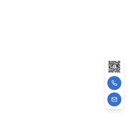
擎，监控收录与排名变化。
流量分析：集成热图/访客路径，AI给出页面改进建
议。
2026年AI搜索兴起，GEO优化的网站曝光率可提升
30%以上。
3）产品优势：不止于建站，更懂高效运营
灵雀智能建站系统不是简单的“模板工具”，而是一套
“全流程自动化运营系统”。
低门槛易操作
13522988962
拖拽式编辑器+海量模板，零基础用户30分钟完成建
wangzhe@deepagens.com
站，无需代码知识。相比WordPress等开源系统，
减少了90%的配置麻烦。​
微信
:
微信号 | deepagensAI
高性价比
无需聘请开发、设计、内容团队，大幅降低建站（传
统5-20万）与运营成本（月维护1-3千）。灵雀模式