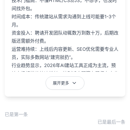
技术门槛高：不懂HTML/CSS/JS，不想学，也没时
间找外包。
时间成本：传统建站从需求沟通到上线可能要1-3个
月。
资金投入：聘请开发团队动辄数万到数十万，后期改
版还需额外付费。
运营难持续：上线后内容更新、SEO优化需要专业人
员，实际多数网站“建完就扔”。
行业趋势显示，2026年AI建站工具正成为主流，预
计市场规模将快速增长，特别适合预算有限但有内容
输出的用户。
展开更多
2）三大核心功能：重构智能建站体验
灵雀智能建站系统的三大核心功能围绕“建站-内容-
运营”全链路，真正实现AI赋能。
已是第一条
已是最后一条
功能一：极速建站，零基础也能轻松上手