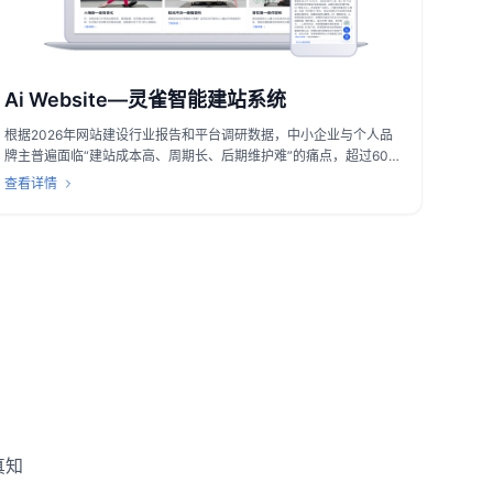
Ai Website—灵雀智能建站系统
根据2026年网站建设行业报告和平台调研数据，中小企业与个人品
牌主普遍面临“建站成本高、周期长、后期维护难”的痛点，超过60%
的用户表示希望有“像办公软件一样简单”的工具来搭建与运营网站。
查看详情
灵雀智能建站系统正是针对这一需求，由深度云海智能科技（上海）
有限公司推出的一款AI驱动产品。它打破技术壁垒，让不懂代码、没
有设计基础的普通人也能轻松上手，快速拥有符合自身需求的网站。
微信号：deepagensAI
真知