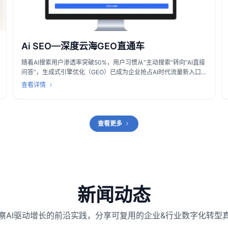
Ai SEO—深度云海GEO直通车
随着AI搜索用户渗透率突破50%，用户习惯从“主动搜索”转向“AI直接
问答”，生成式引擎优化（GEO）已成为企业抢占AI时代流量新入口
的核心赛道。传统SEO工具难以适配AI大模型的语义解析逻辑，无法
查看详情
满足企业对“AI答案引用权争夺”的核心需求。在此背景下，深度云海
智能科技（上海）有限公司（简称“深度云海”）重磅推出AI SEO核心
产品——云海GEO直通车。该产品对标海外知名GEO与SEO工具
Profound、Semrush的专业能力，聚焦GEO优化核心服务，已成功
查看更多
服务五百多家各行业客户，凭借显著的流量提升与转化增长效果，成
为企业数字化营销的核心伙伴。
新闻动态
察AI驱动增长的前沿实践，分享可复用的企业&行业数字化转型