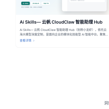
Ai Skills— 云帆 CloudClaw 智能助理 Hub
Ai Skills— 云帆 CloudClaw 智能助理 Hub（别称小龙虾），依托云
海大模型深度定制，是面向企业的模块化技能型 AI 智能中台，聚焦
企业高频业务场景落地 AI 应用。产品采用类小龙虾分段式模块化架
查看详情
构，各类 AI 技能可自由选配、灵活拼装，预置办公行政、市场营
销、智能客服、数据财税、研发运维、供应链生产六大类上百项成熟
Skills，开箱即用，同时支持根据企业行业特性、内部流程定制专属
技能。平台提供 SaaS、混合云、私有化三种部署方案，SaaS 快速
开通、私有化合规安全，可无缝对接钉钉、企业微信、ERP、CRM
等现有业务系统，依托云海底座优化行业语义识别与业务执行精度，
突破通用 AI 仅能问答的局限，实现自然语言驱动跨系统自动化作
业。配套全生命周期落地服务，从方案规划、部署对接到技能迭代全
程跟进，助力政企、制造、电商等各行业降本增效，一站式完成企业
AI 数字化落地。
洞