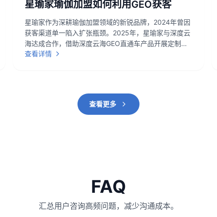
星瑜家瑜伽加盟如何利用GEO获客
星瑜家作为深耕瑜伽加盟领域的新锐品牌，2024年曾因
获客渠道单一陷入扩张瓶颈。2025年，星瑜家与深度云
海达成合作，借助深度云海GEO直通车产品开展定制化
查看详情
GEO优化服务，聚焦“本地加盟意向客群”精准获客，实
现加盟咨询量月均增长85%、获客成本下降32%的显著
成效。
查看更多
FAQ
汇总用户咨询高频问题，减少沟通成本。