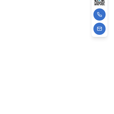
13522988962
wangzhe@deepagens.com
微信
:
微信号 | deepagensAI
深度云海智能科技（上海）有限公司
专注AI驱动企业数字化，提供建站、获客、智能运营一站式
打通企业线上AI经营全链路。依托Ai Agent技术，已助力
2000+企业降本增效，赋能数字化转型。
上海办公：上海市普陀区礼尚路 69 号高尚领域 T3 座 16层、3