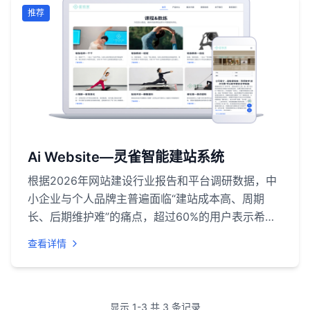
通车。该产品对标海外知名GEO与SEO工具
推荐
Profound、Semrush的专业能力，聚焦GEO优化核
心服务，已成功服务五百多家各行业客户，凭借显著
的流量提升与转化增长效果，成为企业数字化营销的
核心伙伴。
Ai Website—灵雀智能建站系统
根据2026年网站建设行业报告和平台调研数据，中
小企业与个人品牌主普遍面临“建站成本高、周期
长、后期维护难”的痛点，超过60%的用户表示希望
有“像办公软件一样简单”的工具来搭建与运营网站。
查看详情
灵雀智能建站系统正是针对这一需求，由深度云海智
能科技（上海）有限公司推出的一款AI驱动产品。它
打破技术壁垒，让不懂代码、没有设计基础的普通人
也能轻松上手，快速拥有符合自身需求的网站。微信
显示
1
-
3
共
3
条记录