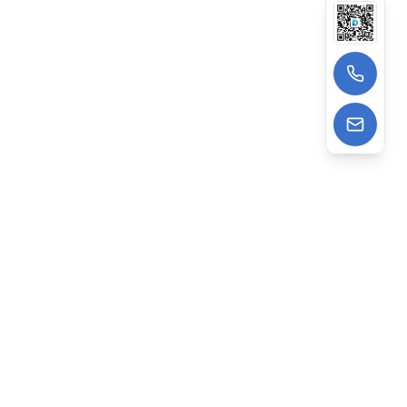
13522988962
wangzhe@deepagens.com
微信
:
微信号 | deepagensAI
深度云海智能科技（上海）有限公司
专注AI驱动企业数字化，提供建站、获客、智能运营一站式
打通企业线上AI经营全链路。依托Ai Agent技术，已助力
2000+企业降本增效，赋能数字化转型。