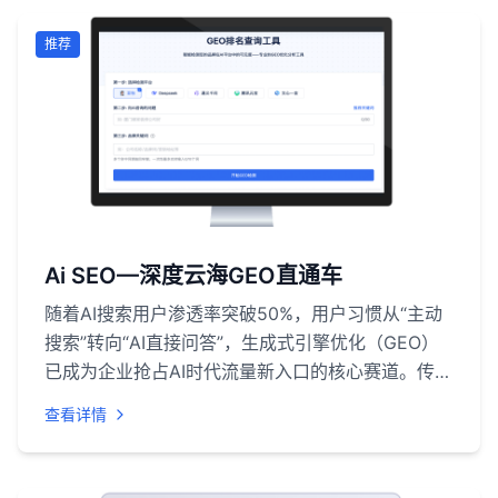
供应链生产六大类上百项成熟 Skills，开箱即用，同
时支持根据企业行业特性、内部流程定制专属技能。
推荐
平台提供 SaaS、混合云、私有化三种部署方案，
SaaS 快速开通、私有化合规安全，可无缝对接钉
钉、企业微信、ERP、CRM 等现有业务系统，依托
云海底座优化行业语义识别与业务执行精度，突破通
用 AI 仅能问答的局限，实现自然语言驱动跨系统自
动化作业。配套全生命周期落地服务，从方案规划、
部署对接到技能迭代全程跟进，助力政企、制造、电
商等各行业降本增效，一站式完成企业 AI 数字化落
Ai SEO—深度云海GEO直通车
地。
随着AI搜索用户渗透率突破50%，用户习惯从“主动
搜索”转向“AI直接问答”，生成式引擎优化（GEO）
已成为企业抢占AI时代流量新入口的核心赛道。传统
SEO工具难以适配AI大模型的语义解析逻辑，无法满
查看详情
足企业对“AI答案引用权争夺”的核心需求。在此背景
下，深度云海智能科技（上海）有限公司（简称“深
度云海”）重磅推出AI SEO核心产品——云海GEO直