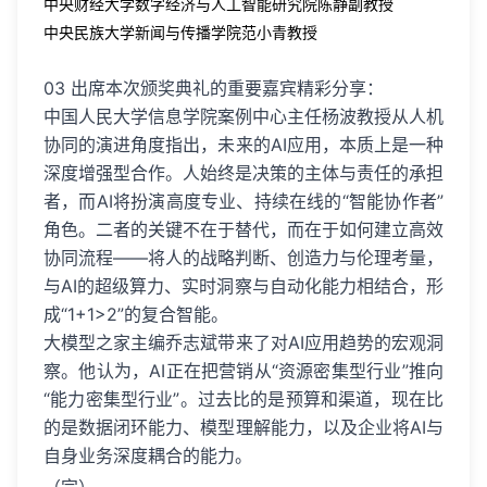
中央财经大学数字经济与人工智能研究院陈静副教授
中央民族大学新闻与传播学院范小青教授
03 出席本次颁奖典礼的重要嘉宾精彩分享：
中国人民大学信息学院案例中心主任杨波教授从人机
协同的演进角度指出，未来的AI应用，本质上是一种
深度增强型合作。人始终是决策的主体与责任的承担
者，而AI将扮演高度专业、持续在线的“智能协作者”
角色。二者的关键不在于替代，而在于如何建立高效
协同流程——将人的战略判断、创造力与伦理考量，
与AI的超级算力、实时洞察与自动化能力相结合，形
成“1+1>2”的复合智能。
大模型之家主编乔志斌带来了对AI应用趋势的宏观洞
察。他认为，AI正在把营销从“资源密集型行业”推向
“能力密集型行业”。过去比的是预算和渠道，现在比
的是数据闭环能力、模型理解能力，以及企业将AI与
自身业务深度耦合的能力。
（完）