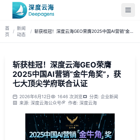
跳到主内容
首
新闻
/
/
斩获桂冠！深度云海GEO荣膺2025中国AI营销“金牛角奖”，获七大顶尖学府联合认证
页
动态
斩获桂冠！深度云海GEO荣膺
2025中国AI营销“金牛角奖”，获
七大顶尖学府联合认证
2026年6月12日
1646
次浏览
分类
:
企业新闻
来源
:
深度云海公众号
作者
:
深度云海