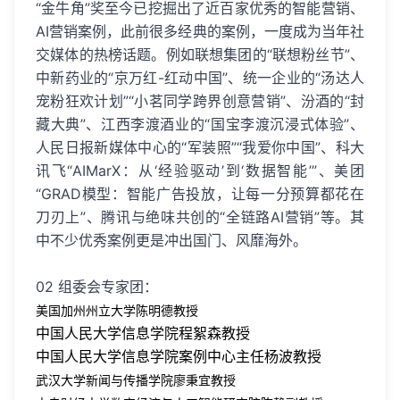
“金牛角”奖至今已挖掘出了近百家优秀的智能营销、
AI营销案例，此前很多经典的案例，一度成为当年社
交媒体的热榜话题。例如联想集团的“联想粉丝节”、
中新药业的“京万红-红动中国”、统一企业的“汤达人
宠粉狂欢计划”“小茗同学跨界创意营销”、汾酒的“封
藏大典”、江西李渡酒业的“国宝李渡沉浸式体验”、
人民日报新媒体中心的“军装照”“我爱你中国”、科大
讯飞“AIMarX：从‘经验驱动’到‘数据智能’”、美团
“GRAD模型：智能广告投放，让每一分预算都花在
刀刃上”、腾讯与绝味共创的“全链路AI营销”等。其
中不少优秀案例更是冲出国门、风靡海外。
02 组委会专家团：
美国加州州立大学陈明德教授
中国人民大学信息学院程絮森教授
中国人民大学信息学院案例中心主任杨波教授
武汉大学新闻与传播学院廖秉宜教授