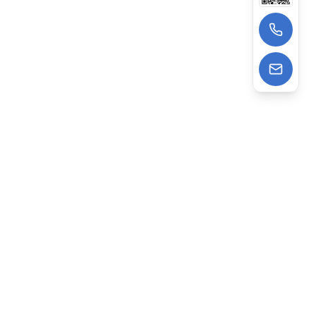
13522988962
wangzhe@deepagens.com
微信
:
微信号 | deepagensAI
深度云海智能科技（上海）有限公司
专注AI驱动企业数字化，提供建站、获客、智能运营一站式
打通企业线上AI经营全链路。依托Ai Agent技术，已助力
2000+企业降本增效，赋能数字化转型。
上海办公：上海市普陀区礼尚路 69 号高尚领域 T3 座 16层、3
层 & 北京办公：北京市海淀区创业路6号自主创新大厦3层