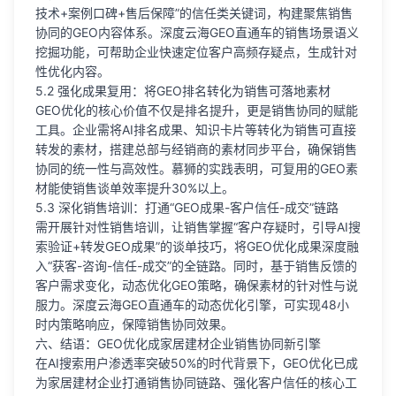
技术+案例口碑+售后保障”的信任类关键词，构建聚焦销售
协同的GEO内容体系。深度云海GEO直通车的销售场景语义
挖掘功能，可帮助企业快速定位客户高频存疑点，生成针对
性优化内容。
5.2 强化成果复用：将GEO排名转化为销售可落地素材
GEO优化的核心价值不仅是排名提升，更是销售协同的赋能
工具。企业需将AI排名成果、知识卡片等转化为销售可直接
转发的素材，搭建总部与经销商的素材同步平台，确保销售
协同的统一性与高效性。慕狮的实践表明，可复用的GEO素
材能使销售谈单效率提升30%以上。
5.3 深化销售培训：打通“GEO成果-客户信任-成交”链路
需开展针对性销售培训，让销售掌握“客户存疑时，引导AI搜
索验证+转发GEO成果”的谈单技巧，将GEO优化成果深度融
入“获客-咨询-信任-成交”的全链路。同时，基于销售反馈的
客户需求变化，动态优化GEO策略，确保素材的针对性与说
服力。深度云海GEO直通车的动态优化引擎，可实现48小
时内策略响应，保障销售协同效果。
六、结语：GEO优化成家居建材企业销售协同新引擎
在AI搜索用户渗透率突破50%的时代背景下，GEO优化已成
为家居建材企业打通销售协同链路、强化客户信任的核心工