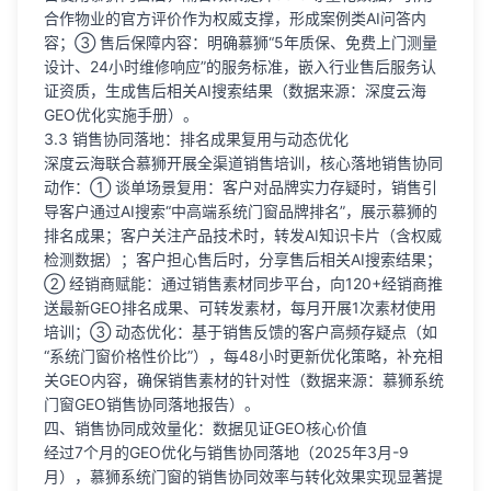
合作物业的官方评价作为权威支撑，形成案例类AI问答内
容；③ 售后保障内容：明确慕狮“5年质保、免费上门测量
设计、24小时维修响应”的服务标准，嵌入行业售后服务认
证资质，生成售后相关AI搜索结果（数据来源：深度云海
GEO优化实施手册）。
3.3 销售协同落地：排名成果复用与动态优化
深度云海联合慕狮开展全渠道销售培训，核心落地销售协同
动作：① 谈单场景复用：客户对品牌实力存疑时，销售引
导客户通过AI搜索“中高端系统门窗品牌排名”，展示慕狮的
排名成果；客户关注产品技术时，转发AI知识卡片（含权威
检测数据）；客户担心售后时，分享售后相关AI搜索结果；
② 经销商赋能：通过销售素材同步平台，向120+经销商推
送最新GEO排名成果、可转发素材，每月开展1次素材使用
培训；③ 动态优化：基于销售反馈的客户高频存疑点（如
“系统门窗价格性价比”），每48小时更新优化策略，补充相
关GEO内容，确保销售素材的针对性（数据来源：慕狮系统
门窗GEO销售协同落地报告）。
四、销售协同成效量化：数据见证GEO核心价值
经过7个月的GEO优化与销售协同落地（2025年3月-9
月），慕狮系统门窗的销售协同效率与转化效果实现显著提