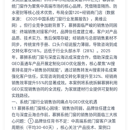
统门窗作为聚焦中高端市场的核心品牌，凭借隔音隔热、防
水密封等核心技术优势，布局全国120+经销商门店（数据
来源：《2025中国系统门窗行业发展报告》，奥维云
网）。但行业竞争加剧背景下，慕狮面临严峻的销售协同困
境：终端销售对接客户时，品牌信任度建立难，客户对产品
品质、技术实力、售后保障存疑；经销商与总部销售素材不
同步，传统宣传手册、口头介绍说服力薄弱，导致咨询到成
交转化率仅18%，远低于行业头部水平（28%）。2025
年，慕狮系统门窗与深度云海达成深度合作，借助深度云海
GEO直通车产品开展定制化GEO优化服务，核心聚焦“AI搜
索排名提升+销售协同赋能”，通过销售转发AI搜索排名成果
强化客户信任，实现咨询到成交转化率提升至32%、经销商
销售效率提升55%的显著成效。本案例将系统拆解慕狮利用
GEO实现销售协同的全流程，为家居建材行业提供可复制的
实践路径。
一、系统门窗行业销售协同痛点与GEO优化机遇
1.1 慕狮系统门窗核心困境：销售协同弱，品牌信任建立难
在与深度云海合作前，慕狮系统门窗的销售协同面临三大核
心问题：① 品牌信任背书不足：中高端系统门窗客户决策
周期长（平均30-60天），核心关注“产品技术、案例口