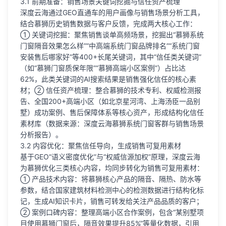
3.1 前期准备：销售场景关键词挖掘与信任资产梳理
深度云海通过GEO直通车的用户画像与销售场景分析工具，
结合慕狮历史销售数据与客户反馈，完成两大核心工作：
① 关键词挖掘：聚焦销售谈单高频场景，挖掘出“慕狮系统
门窗隔音效果怎么样”“中高端系统门窗品牌排名”“系统门窗
安装售后哪家好”等400+长尾关键词，其中“信任类关键词”
（如“慕狮门窗质保年限”“慕狮高端小区案例”）占比达
62%，此类关键词的AI搜索结果是销售强化信任的核心素
材；② 信任资产梳理：整合慕狮的技术专利、权威检测报
告、全国200+高端小区（如北京星河湾、上海汤臣一品别
墅）成功案例、售后保障体系等核心资产，形成结构化信任
素材库（数据来源：深度云海慕狮系统门窗客群与销售场景
分析报告）。
3.2 内容优化：聚焦信任导向，生成销售可复用素材
基于GEO“语义密度优化”与“权威信源加权”原理，深度云海
为慕狮优化三类核心内容，均同步转化为销售可复用素材：
① 产品技术内容：将慕狮核心产品的隔音、隔热、防水等
参数，结合国家建筑材料检测中心的检测数据进行结构化标
记，生成AI知识卡片，销售可转发给关注产品品质的客户；
② 案例口碑内容：整理高端小区合作案例，包含“某别墅项
目使用慕狮门窗后，隔音效果提升85%”等量化数据，引用