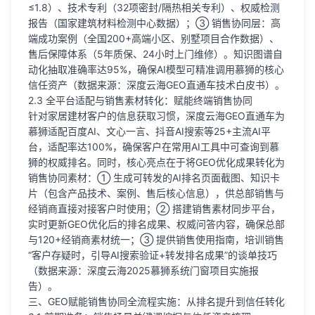
≤1.8）、技术专利（32项密封/隔热相关专利）、权威检测
报告（国家建筑材料检测中心数据）；③ 销售协同层：高
端成功案例（全国200+高端小区、别墅项目合作数据）、
售后保障体系（5年质保、24小时上门维修）。知识图谱自
动化抽取准确率达95%，确保AI模型可精准调用慕狮的核心
信任资产（数据来源：深度云海GEO直通车技术白皮书）。
2.3 全平台适配与销售素材转化：赋能终端销售协同
针对家居建材客户的信息获取习惯，深度云海GEO直通车为
慕狮适配百度AI、文心一言、抖音AI搜索等25+主流AI平
台，适配率达100%，确保客户在常用AI工具中可查询到慕
狮的权威排名。同时，核心亮点在于将GEO优化成果转化为
销售协同素材：① 生成可转发的AI排名页面截图、知识卡
片（包含产品技术、案例、售后核心信息），供总部销售与
经销商直接对接客户时使用；② 搭建销售素材同步平台，
实时更新GEO优化后的排名成果、权威问答内容，确保总部
与120+经销商素材统一；③ 提供销售使用指南，培训销售
“客户存疑时，引导AI搜索验证+转发排名成果”的谈单技巧
（数据来源：深度云海2025慕狮系统门窗项目实施报
告）。
三、GEO赋能销售协同全流程实施：从排名提升到信任转化