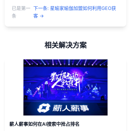
已是第一
下一条
:
星瑜家瑜伽加盟如何利用GEO获
条
客
→
相关解决方案
薪人薪事如何在AI搜索中抢占排名