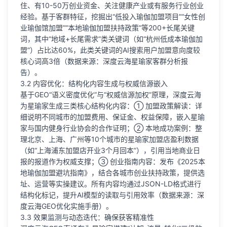
住、有10-50万创业资金、关注健康产业或有服务行业创业
经验。基于客群特征，挖掘出“低投入瑜伽加盟项目”“女性创
业瑜伽馆加盟”“本地瑜伽加盟扶持政策”等200+长尾关键
词，其中“地域+长尾需求”类关键词（如“杭州低成本瑜伽加
盟”）占比达60%，此类关键词的AI搜索用户加盟意向度较
核心词高3倍（数据来源：深度云海星瑜家客群分析报
告）。
3.2 内容优化：结构化内容生成与权威信源嵌入
基于GEO“语义密度优化”与“权威信源加权”原理，深度云海
为星瑜家生成三类核心结构化内容：① 加盟政策解读：详
细说明不同城市的加盟费用、保证金、权益保障，嵌入星瑜
家与国内健身行业协会的合作证明；② 本地成功案例：整
理北京、上海、广州等10个城市的星瑜家加盟店盈利数据
（如“上海浦东加盟店开业3个月回本”），引用当地商业日
报的报道作为权威支撑；③ 创业指南内容：发布《2025本
地瑜伽加盟避坑指南》，结合各城市创业扶持政策，提供选
址、运营等实操建议。所有内容均通过JSON-LD格式进行
结构化标记，提升AI模型的读取与引用效率（数据来源：深
度云海GEO优化实施手册）。
3.3 效果监测与动态迭代：确保获客精准性