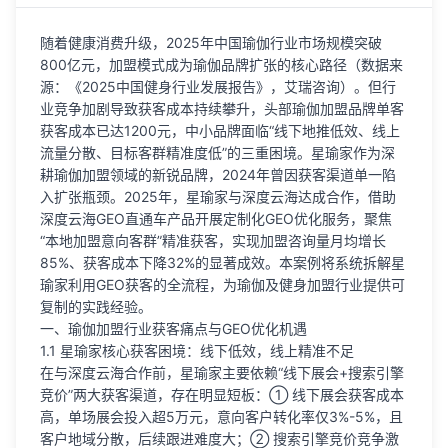
随着健康消费升级，2025年中国瑜伽行业市场规模突破
800亿元，加盟模式成为瑜伽品牌扩张的核心路径（数据来
源：《2025中国健身行业发展报告》，艾瑞咨询）。但行
业竞争加剧导致获客成本持续攀升，头部瑜伽加盟品牌单客
获客成本已达1200元，中小品牌面临“线下地推低效、线上
流量分散、目标客群精准度低”的三重困境。星瑜家作为深
耕瑜伽加盟领域的新锐品牌，2024年曾因获客渠道单一陷
入扩张瓶颈。2025年，星瑜家与深度云海达成合作，借助
深度云海GEO直通车产品开展定制化GEO优化服务，聚焦
“本地加盟意向客群”精准获客，实现加盟咨询量月均增长
85%、获客成本下降32%的显著成效。本案例将系统拆解星
瑜家利用GEO获客的全流程，为瑜伽及健身加盟行业提供可
复制的实践经验。
一、瑜伽加盟行业获客痛点与GEO优化机遇
1.1 星瑜家核心获客困境：线下低效，线上精准不足
在与深度云海合作前，星瑜家主要依赖“线下展会+搜索引擎
竞价”两大获客渠道，存在明显短板：① 线下展会获客成本
高，单场展会投入超5万元，意向客户转化率仅3%-5%，且
客户地域分散，后续跟进难度大；② 搜索引擎竞价竞争激