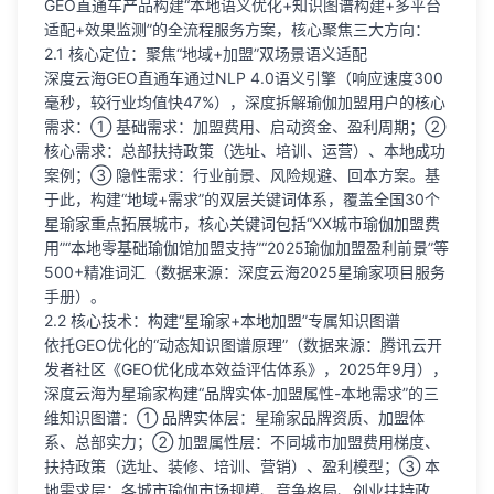
GEO直通车产品构建“本地语义优化+知识图谱构建+多平台
适配+效果监测”的全流程服务方案，核心聚焦三大方向：
2.1 核心定位：聚焦“地域+加盟”双场景语义适配
深度云海GEO直通车通过NLP 4.0语义引擎（响应速度300
毫秒，较行业均值快47%），深度拆解瑜伽加盟用户的核心
需求：① 基础需求：加盟费用、启动资金、盈利周期；②
核心需求：总部扶持政策（选址、培训、运营）、本地成功
案例；③ 隐性需求：行业前景、风险规避、回本方案。基
于此，构建“地域+需求”的双层关键词体系，覆盖全国30个
星瑜家重点拓展城市，核心关键词包括“XX城市瑜伽加盟费
用”“本地零基础瑜伽馆加盟支持”“2025瑜伽加盟盈利前景”等
500+精准词汇（数据来源：深度云海2025星瑜家项目服务
手册）。
2.2 核心技术：构建“星瑜家+本地加盟”专属知识图谱
依托GEO优化的“动态知识图谱原理”（数据来源：腾讯云开
发者社区《GEO优化成本效益评估体系》，2025年9月），
深度云海为星瑜家构建“品牌实体-加盟属性-本地需求”的三
维知识图谱：① 品牌实体层：星瑜家品牌资质、加盟体
系、总部实力；② 加盟属性层：不同城市加盟费用梯度、
扶持政策（选址、装修、培训、营销）、盈利模型；③ 本
地需求层：各城市瑜伽市场规模、竞争格局、创业扶持政