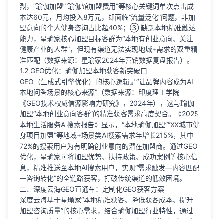
烈，“瑜伽加盟”“瑜伽馆加盟费用”等核心关键词单次点击成
本达60元，月均投入8万元，却面临“流量泛化”问题，非加
盟意向的个人健身咨询占比超40%；③ 缺乏本地精准触达
能力，星瑜家核心加盟目标客群为“本地有创业意向、关注
健康产业的人群”，但现有渠道无法实现地域+需求的双重精
准匹配（数据来源：星瑜家2024年营销数据复盘报告）。
1.2 GEO优化：瑜伽加盟本地获客新突破口
GEO（生成式引擎优化）的核心逻辑是“让品牌内容成为AI
本地问答场景的核心来源”（数据来源：印度理工学院
《GEO技术权威信源影响力研究》，2024年），这与瑜伽
加盟“本地创业意向客群”的精准获客需求高度契合。《2025
本地生活服务AI搜索报告》显示，“本地瑜伽加盟”“XX城市健
身项目加盟”等地域+场景类AI搜索需求年增长215%，其中
72%的搜索用户为有明确创业意向的潜在加盟商。通过GEO
优化，星瑜家可将加盟优势、扶持政策、成功案例等核心信
息，精准推送至本地AI搜索用户，实现“需求触发—内容匹配
—咨询转化”的全链路获客，打破传统渠道的低效困境。
二、深度云海GEO直通车：定制化GEO获客方案
深度云海基于星瑜家“本地精准获客、降低获客成本、提升
加盟咨询质量”的核心需求，结合瑜伽加盟行业特性，通过