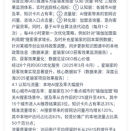
深度云海GEO直通车为星瑜家搭建“认知-流量-转化”三级效
果监测体系，实时追踪核心指标：① 认知层：各城市AI提
及率、知识卡片占有率；② 流量层：AI搜索带来的官网访
问量、咨询入口点击量；③ 转化层：加盟咨询量、意向客
户留资率。同时，基于AI平台算法迭代动态（每月1-2
次），每48小时更新一次优化策略，例如针对“瑜伽加盟盈
利周期”搜索需求增长，及时补充星瑜家的回本案例数据；
针对某城市创业扶持政策调整，同步更新知识图谱中的本地
政策信息（数据来源：星瑜家GEO获客效果监测报告）。
四、获客效果量化：数据见证GEO核心价值
经过6个月的GEO优化服务（2025年3月-8月），星瑜家的
获客效果实现显著提升，核心数据如下（数据来源：深度云
海2025星瑜家项目效果报告）：
4.1 认知与流量：本地AI提及率大幅提升
核心城市AI提及率：星瑜家在30个重点城市的“瑜伽加盟”相
关AI搜索场景中，提及率从合作前的12%提升至48%，其中
15个城市进入AI推荐结果前3位，知识卡片占有率达35%；
精准流量增长：AI搜索带来的官网访问量月均增长120%，
其中本地IP访问占比达82%，较竞价推广的本地流量占比高
50个百分点；
流量质量提升：访问用户平均停留时长从2分15秒提升至4