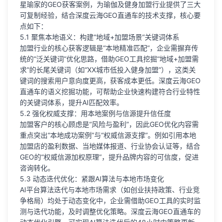
星瑜家的GEO获客案例，为瑜伽及健身加盟行业提供了三大
可复制经验，结合深度云海GEO直通车的技术支撑，核心要
点如下：
5.1 聚焦本地语义：构建“地域+加盟场景”关键词体系
加盟行业的核心获客逻辑是“本地精准匹配”，企业需摒弃传
统的“泛关键词”优化思路，借助GEO工具挖掘“地域+加盟需
求”的长尾关键词（如“XX城市低投入健身加盟”），这类关
键词的搜索用户意向度更高，获客成本更低。深度云海GEO
直通车的语义挖掘功能，可帮助企业快速构建符合行业特性
的关键词体系，提升AI匹配效率。
5.2 强化权威支撑：用本地案例与信源提升信任度
加盟客户的核心顾虑是“风险与盈利”，因此GEO优化内容需
重点突出“本地成功案例”与“权威信源支撑”。例如引用本地
加盟店的盈利数据、当地媒体报道、行业协会认证等，结合
GEO的“权威信源加权原理”，提升品牌内容的可信度，促进
咨询转化。
5.3 动态迭代优化：紧跟AI算法与本地市场变化
AI平台算法迭代与本地市场需求（如创业扶持政策、行业竞
争格局）均处于动态变化中，企业需借助GEO工具的实时监
测与迭代功能，及时调整优化策略。深度云海GEO直通车的