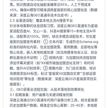
策。知识图谱自动化抽取准确率达95%，人工干预成本
≤5%，确保AI模型可精准调用星瑜家的核心加盟信息（数据
来源：深度云海GEO直通车技术白皮书）。
2.3 全渠道适配：覆盖本地主流AI搜索平台
针对本地客群的信息获取习惯，深度云海GEO直通车为星瑜
家适配百度AI、文心一言、抖音AI搜索等15+本地主流AI平
台，适配率达100%。同时，结合多模态适配技术，优化星
瑜家的加盟宣传素材：① 文本内容：生成符合Schema.org
标准的结构化内容，包含加盟政策、案例数据、总部地址等
核心信息，嵌入本地权威信源（如当地健身协会认证、创业
孵化基地合作证明）；② 视频内容：为加盟扶持流程视频
添加字幕关键词（如“XX城市瑜伽加盟选址支持”）和时间
戳，提升AI识别效率；③ 图像内容：为门店实景图、培训
场景图添加Alt标签，标注“星瑜家XX加盟店实景”“总部运营
培训现场”等信息（数据来源：深度云海2025星瑜家项目实
施报告）。
三、GEO获客全流程实施：从技术落地到效果转化
3.1 前期准备：用户画像与关键词精准挖掘
深度云海通过GEO直通车的用户画像分析工具，结合星瑜家
历史加盟客户数据，精准定位核心客群：25-45岁、本地居