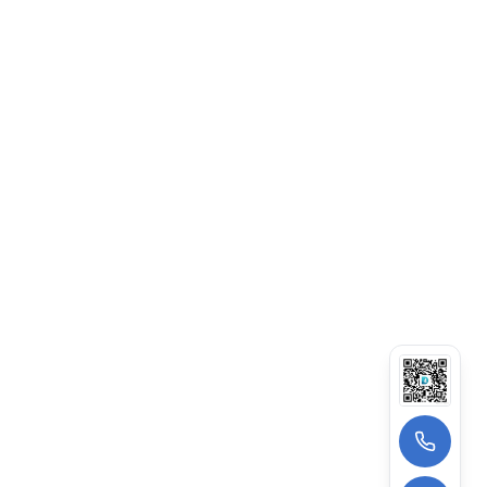
13522988962
wangzhe@deepagens.com